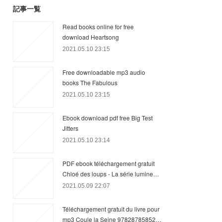
記事一覧
Read books online for free
download Heartsong
2021.05.10 23:15
Free downloadable mp3 audio
books The Fabulous
2021.05.10 23:15
Ebook download pdf free Big Test
Jitters
2021.05.10 23:14
PDF ebook téléchargement gratuit
Chloé des loups - La série lumine…
2021.05.09 22:07
Téléchargement gratuit du livre pour
mp3 Coule la Seine 97828785852…