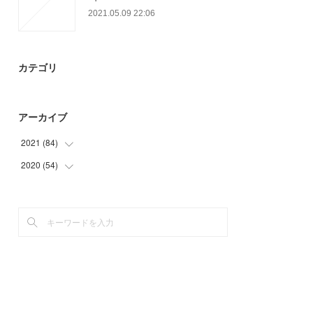
2021.05.09 22:06
カテゴリ
アーカイブ
2021
(
84
)
2020
(
54
(
15
)
)
(
12
)
(
3
)
(
21
)
(
15
)
(
24
)
(
21
)
(
12
)
(
15
)