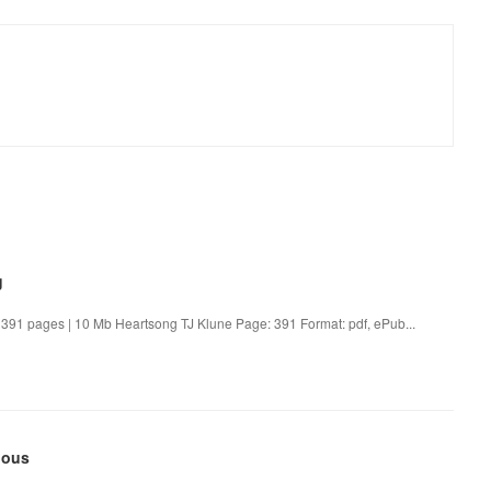
g
391 pages | 10 Mb Heartsong TJ Klune Page: 391 Format: pdf, ePub...
lous