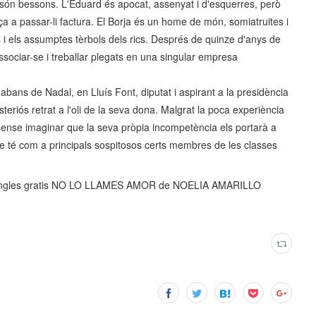
a són bessons. L'Eduard és apocat, assenyat i d'esquerres, però
a passar-li factura. El Borja és un home de món, somiatruites i
s i els assumptes tèrbols dels rics. Després de quinze d'anys de
sociar-se i treballar plegats en una singular empresa
ans de Nadal, en Lluís Font, diputat i aspirant a la presidència
teriós retrat a l'oli de la seva dona. Malgrat la poca experiència
sense imaginar que la seva pròpia incompetència els portarà a
ue té com a principals sospitosos certs membres de les classes
ingles gratis NO LO LLAMES AMOR de NOELIA AMARILLO