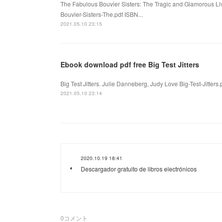
The Fabulous Bouvier Sisters: The Tragic and Glamorous L
Bouvier-Sisters-The.pdf ISBN...
2021.05.10 23:15
Ebook download pdf free Big Test Jitters
Big Test Jitters. Julie Danneberg, Judy Love Big-Test-Jitters
2021.05.10 23:14
2020.10.19 18:41
Descargador gratuito de libros electrónicos
0
コメント