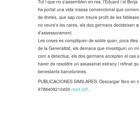
Tot i que no s'assemblen en res, l'Eduard i el Borj
ha portat una vida massa convencional que comença 
de dretes, que sap com treure profit de les feblese
no veure's les cares, els dos germans decideixen as
d'assessorament.
Les coses es compliquen de sobte quan, pocs dies ab
de la Generalitat, els demana que investiguin un mis
com a detectius, els dos germans accepten el cas 
haver de resoldre un assassinat estrany i refinat q
benestants barcelonines.
PUBLICACIONES SIMILARES: Descargar libro en 
9788408210450
read pdf
,