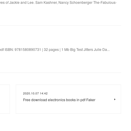
ives of Jackie and Lee. Sam Kashner, Nancy Schoenberger The-Fabulous-
.pdf ISBN: 9781580890731 | 32 pages | 1 Mb Big Test Jitters Julie Da...
2020.10.07 14:42
Free download electronics books in pdf Faker