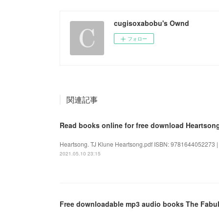
cugisoxabobu's Ownd
フォロー
関連記事
Read books online for free download Heartson
Heartsong. TJ Klune Heartsong.pdf ISBN: 9781644052273 | 
2021.05.10 23:15
Free downloadable mp3 audio books The Fabu